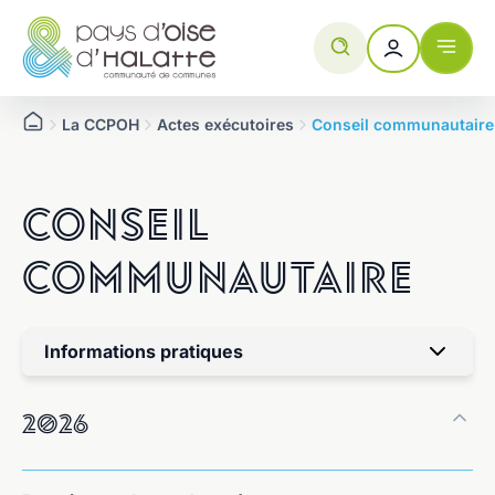
Aller
Panneau de gestion des cookies
au
contenu
La CCPOH
Actes exécutoires
Conseil communautaire
Conseil
communautaire
Aucune information trouvée.
Informations pratiques
2026