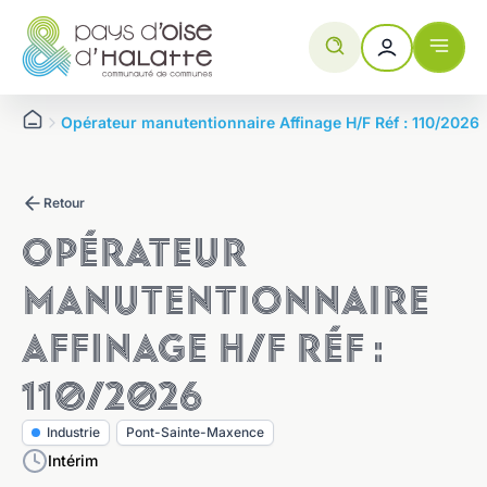
Aller
Panneau de gestion des cookies
au
contenu
Opérateur manutentionnaire Affinage H/F Réf : 110/2026
Retour
Opérateur
manutentionnaire
Aucune information trouvée.
Affinage H/F Réf :
110/2026
Industrie
Pont-Sainte-Maxence
Intérim