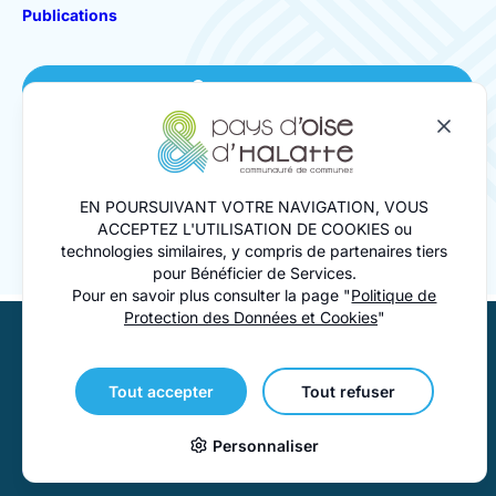
Publications
Se connecter
Nous contacter
EN POURSUIVANT VOTRE NAVIGATION, VOUS
ACCEPTEZ L'UTILISATION DE COOKIES ou
technologies similaires, y compris de partenaires tiers
pour Bénéficier de Services.
Pour en savoir plus consulter la page "
Politique de
Protection des Données et Cookies
"
© 2026 Communauté de Communes du Pays d’Oise et
d’Halatte. Tous droits réservés
Tout accepter
Tout refuser
Mentions Légales
Politique de confidentialité
Plan du site
Personnaliser
Accessibilité