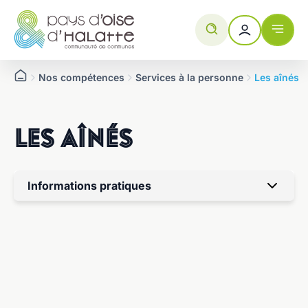
Aller
Panneau de gestion des cookies
au
contenu
Nos compétences
Services à la personne
Les aînés
Les aînés
Informations pratiques
Aucune information trouvée.